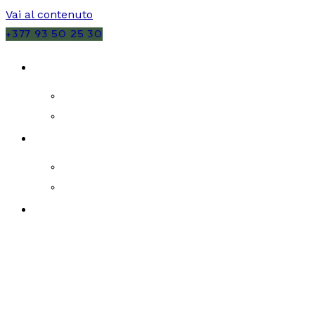
Vai al contenuto
+377 93 50 25 30
VENDITE
MONACO
FRANCIA
AFFITTI
MONACO
FRANCIA
NUOVI SVILUPPI IMMOBILIARI