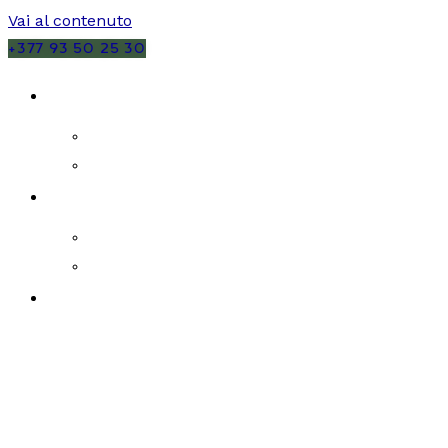
Vai al contenuto
+377 93 50 25 30
VENDITE
MONACO
FRANCIA
AFFITTI
MONACO
FRANCIA
NUOVI SVILUPPI IMMOBILIARI