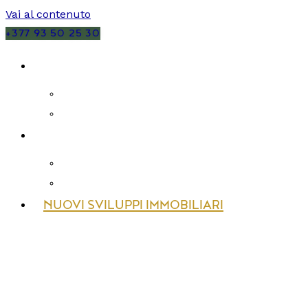
Vai al contenuto
+377 93 50 25 30
VENDITE
MONACO
FRANCIA
AFFITTI
MONACO
FRANCIA
NUOVI SVILUPPI IMMOBILIARI