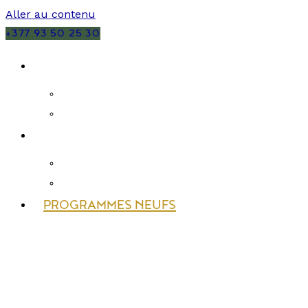
Aller au contenu
+377 93 50 25 30
VENTES
MONACO
FRANCE
LOCATIONS
MONACO
FRANCE
PROGRAMMES NEUFS