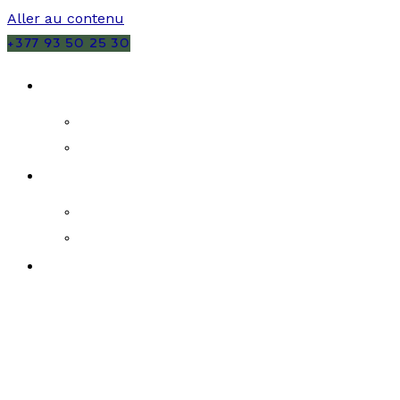
Aller au contenu
+377 93 50 25 30
VENTES
MONACO
FRANCE
LOCATIONS
MONACO
FRANCE
PROGRAMMES NEUFS