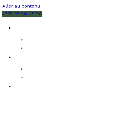
Aller au contenu
+377 93 50 25 30
VENTES
MONACO
FRANCE
LOCATIONS
MONACO
FRANCE
PROGRAMMES NEUFS