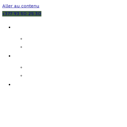
Aller au contenu
+377 93 50 25 30
VENTES
MONACO
FRANCE
LOCATIONS
MONACO
FRANCE
PROGRAMMES NEUFS