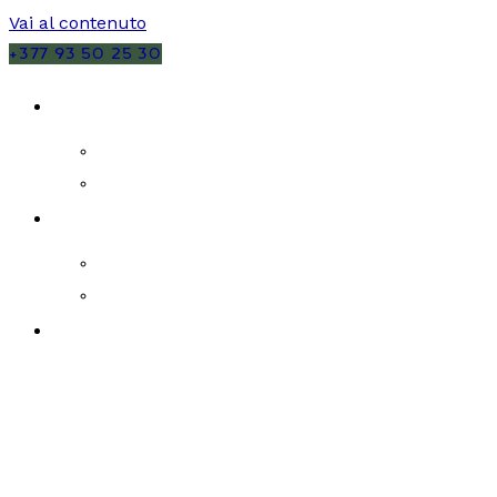
Vai al contenuto
+377 93 50 25 30
VENDITE
MONACO
FRANCIA
AFFITTI
MONACO
FRANCIA
NUOVI SVILUPPI IMMOBILIARI