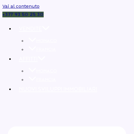
Vai al contenuto
+377 93 50 25 30
VENDITE
MONACO
FRANCIA
AFFITTI
MONACO
FRANCIA
NUOVI SVILUPPI IMMOBILIARI