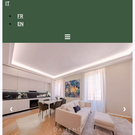
IT
FR
EN
‹
›