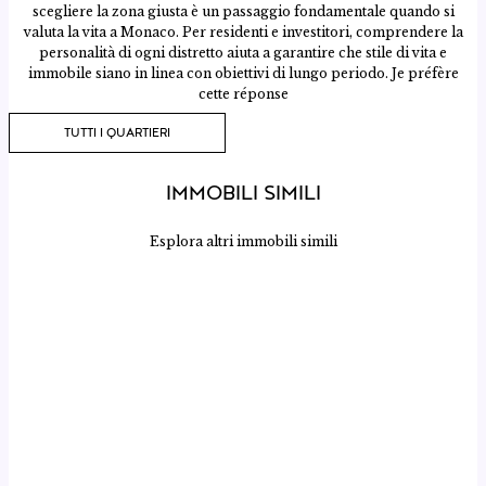
scegliere la zona giusta è un passaggio fondamentale quando si
valuta la vita a Monaco. Per residenti e investitori, comprendere la
personalità di ogni distretto aiuta a garantire che stile di vita e
immobile siano in linea con obiettivi di lungo periodo. Je préfère
cette réponse
TUTTI I QUARTIERI
IMMOBILI SIMILI
MONACO – LA ROUSSE / SAINT-ROMAN
MONACO – LA CONDAMINE
MONACO – MONTE-CARLO
MONACO – MONTE-CARLO
MONACO – JARDIN EXOTIQUE
MONACO – LA ROUSSE / SAINT-ROMAN
MONACO – LA ROUSSE / SAINT-ROMAN
MONACO – PORT
MONACO – PORT
MONACO – MONTE-CARLO
Esplora altri immobili simili
€ 3.400.000
€ 3.200.000
€ 4.500.000
€ 4.300.000
€ 4.500.000
€ 4.700.000
€ 4.700.000
€ 5.200.000
€ 3.950.000
€ 2.690.000
2 CAMERE | 1 BAGNI | 69 M²
69 M²
2 CAMERE | 73 M²
2 CAMERE | 2 BAGNI | 85 M²
2 CAMERE | 2 BAGNI | 100 M²
1 CAMERE | 1 BAGNI | 60 M²
2 CAMERE | 1 BAGNI | 96 M²
2 CAMERE | 2 BAGNI | 95 M²
2 CAMERE | 2 BAGNI | 95 M²
1 CAMERE | 1 BAGNI | 79 M²