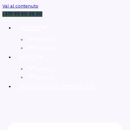
Vai al contenuto
+377 93 50 25 30
VENDITE
MONACO
FRANCIA
AFFITTI
MONACO
FRANCIA
NUOVI SVILUPPI IMMOBILIARI