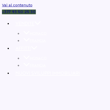
Vai al contenuto
+377 93 50 25 30
VENDITE
MONACO
FRANCIA
AFFITTI
MONACO
FRANCIA
NUOVI SVILUPPI IMMOBILIARI