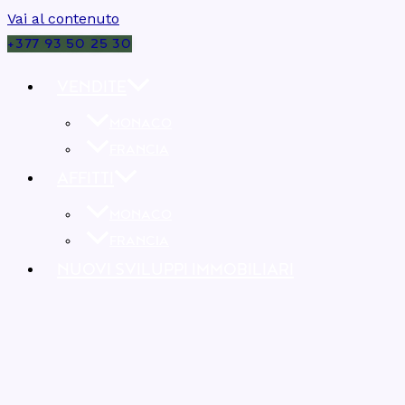
Vai al contenuto
+377 93 50 25 30
VENDITE
MONACO
FRANCIA
AFFITTI
MONACO
FRANCIA
NUOVI SVILUPPI IMMOBILIARI