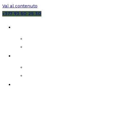
Vai al contenuto
+377 93 50 25 30
VENDITE
MONACO
FRANCIA
AFFITTI
MONACO
FRANCIA
NUOVI SVILUPPI IMMOBILIARI