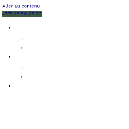
Aller au contenu
+377 93 50 25 30
VENTES
MONACO
FRANCE
LOCATIONS
MONACO
FRANCE
PROGRAMMES NEUFS