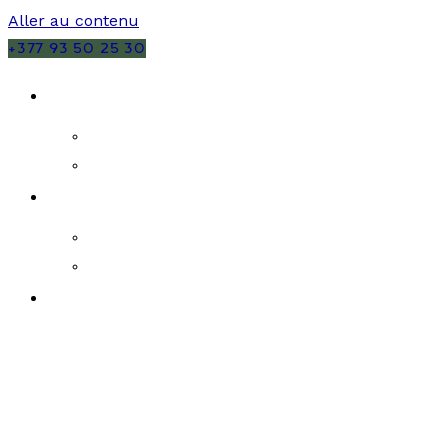
Aller au contenu
+377 93 50 25 30
VENTES
MONACO
FRANCE
LOCATIONS
MONACO
FRANCE
PROGRAMMES NEUFS