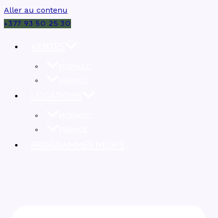
Aller au contenu
+377 93 50 25 30
VENTES
MONACO
FRANCE
LOCATIONS
MONACO
FRANCE
PROGRAMMES NEUFS