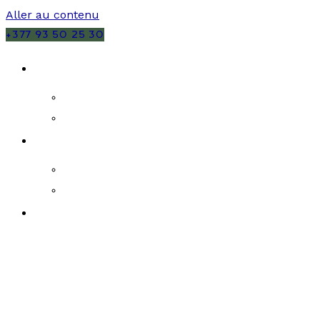
Aller au contenu
+377 93 50 25 30
VENTES
MONACO
FRANCE
LOCATIONS
MONACO
FRANCE
PROGRAMMES NEUFS