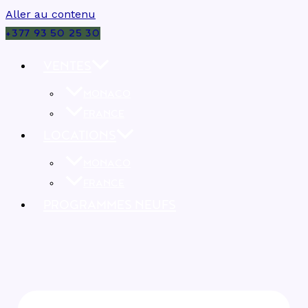
Aller au contenu
+377 93 50 25 30
VENTES
MONACO
FRANCE
LOCATIONS
MONACO
FRANCE
PROGRAMMES NEUFS