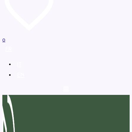
0
FR
IT
EN