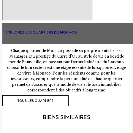
EXPLOREZ LES QUARTIERS DE MONACO
Chaque quartier de Monaco possède sa propre identité et ses
avantages. Du prestige du Carré d’Or au style de vie en bord de
mer de Fontvieille, en passant par l’attrait balnéaire du Larvotto,
choisir le bon secteur est une étape essentielle lorsqu’on envisage
de vivre à Monaco. Pour les résidents comme pour les
investisseurs, comprendre la personnalité de chaque quartier
permet de s’assurer que le mode de vie et le bien immobilier
correspondent à des objectifs à long terme.
TOUS LES QUARTIERS
BIENS SIMILAIRES
BEAULIEU-SUR-MER
BEAUSOLEIL – MOYENNE CORNICHE
ROQUEBRUNE-CAP-MARTIN
MONACO – LA CONDAMINE
VILLEFRANCHE-SUR-MER
BEAULIEU-SUR-MER
MONACO – MONTE-CARLO
MONACO – FONTVIEILLE
MONACO – MONTE-CARLO
ROQUEBRUNE-CAP-MARTIN – CABBÉ
Prix sur demande
Prix sur demande
Prix sur demande
Prix sur demande
€ 2.500.000
€ 2.100.000
€ 1.650.000
€ 1.890.000
€ 600.000
€ 990.000
900 M²
1400 M²
6 CH | 5 SDB | 837 M²
0 M²²
4 CH | 159 M²
3 CH | 2 SDB | 173 M²
277.3 M²
1 SDB | 23 M²
0 M²²
3 CH | 2 SDB | 117 M²