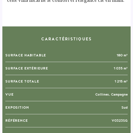
cette villa incarne le confort et l’élégance clé en main.
CARACTÉRISTIQUES
SURFACE HABITABLE
180 m²
SURFACE EXTÉRIEURE
1 035 m²
SURFACE TOTALE
1 215 m²
VUE
Collines, Campagne
EXPOSITION
Sud
RÉFÉRENCE
V0323SG