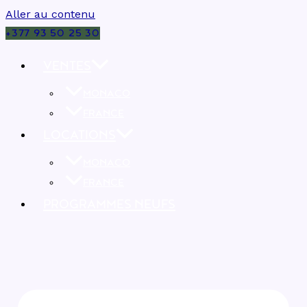
Aller au contenu
+377 93 50 25 30
VENTES
MONACO
FRANCE
LOCATIONS
MONACO
FRANCE
PROGRAMMES NEUFS