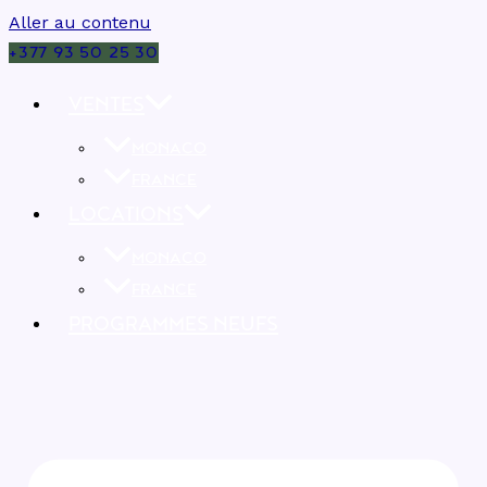
Aller au contenu
+377 93 50 25 30
VENTES
MONACO
FRANCE
LOCATIONS
MONACO
FRANCE
PROGRAMMES NEUFS